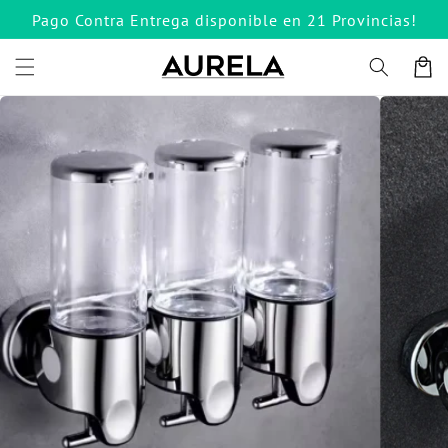
Ir
Pago Contra Entrega disponible en 21 Provincias!
directamente
al contenido
Carrito
Ir
directamente
a la
información
del producto