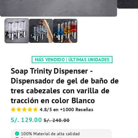
MÁS VENDIDO | ÚLTIMAS UNIDADES
Soap Trinity Dispenser -
Dispensador de gel de baño de
tres cabezales con varilla de
tracción en color Blanco
4.8/5 en +1000 Reseñas
Precio
S/. 129.00
Precio
S/. 240.00
habitual
de
check_circle
100% Material de alta calidad