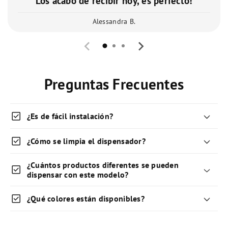
Los acabo de recibir hoy, es perfecto!
Alessandra B.
Preguntas Frecuentes
check_box
¿Es de fácil instalación?
check_box
¿Cómo se limpia el dispensador?
¿Cuántos productos diferentes se pueden
check_box
dispensar con este modelo?
check_box
¿Qué colores están disponibles?