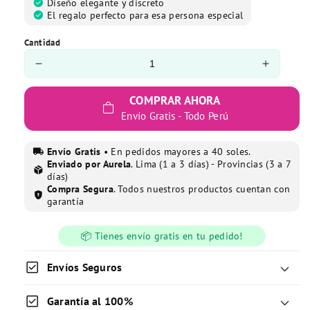
oferta
check_circle
Diseño elegante y discreto
check_circle
El regalo perfecto para esa persona especial
Cantidad
Reducir
Aument
cantidad
cantida
para
para
COMPRAR AHORA
Soap
Soap
Envío Gratis - Todo Perú
Trinity
Trinity
Dispenser
Dispens
local_shipping
Envío Gratis
• En pedidos mayores a 40 soles.
-
-
Enviado por Aurela
. Lima (1 a 3 días) - Provincias (3 a 7
package_2
Dispensador
Dispens
días)
de
de
Compra Segura
. Todos nuestros productos cuentan con
encrypted
gel
gel
garantía
de
de
baño
baño
📦 Tienes envío gratis en tu pedido!
de
de
tres
tres
check_box
Envíos Seguros
cabezales
cabezal
con
con
check_box
Garantía al 100%
varilla
varilla