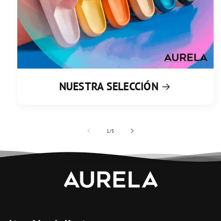
NUESTRA SELECCIÓN
de
1
/
5