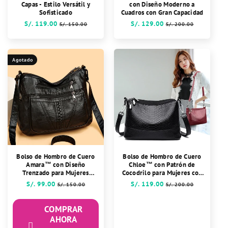
Capas - Estilo Versátil y
con Diseño Moderno a
Sofisticado
Cuadros con Gran Capacidad
Precio
S/. 119.00
Precio
Precio
S/. 129.00
Precio
S/. 150.00
S/. 200.00
habitual
de
habitual
de
oferta
oferta
Agotado
Bolso de Hombro de Cuero
Bolso de Hombro de Cuero
Amara™ con Diseño
Chloe™ con Patrón de
Trenzado para Mujeres
Cocodrilo para Mujeres con
Sofisticadas
Estilo
Precio
S/. 99.00
Precio
Precio
S/. 119.00
Precio
S/. 150.00
S/. 200.00
habitual
de
habitual
de
oferta
oferta
COMPRAR
AHORA