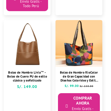
Envío Gratis -
Todo Perú
Bolso de Hombro Livia™ -
Bolso de Hombro RioColor
Bolso de Cuero PU de estilo
de Gran Capacidad con
clásico y sofisticado
Diseños Coloridos y Estilo
Europeo
Precio
S/. 99.00
Precio
Precio
S/. 149.00
S/. 150.00
habitual
de
habitual
oferta
COMPRAR
AHORA
Envío Gratis -