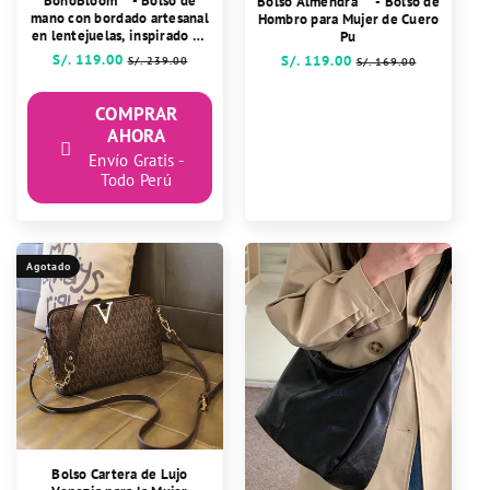
BohoBloom™- Bolso de
Bolso Almendra™ - Bolso de
:
mano con bordado artesanal
Hombro para Mujer de Cuero
en lentejuelas, inspirado en
Pu
un elegante diseño floral
Precio
S/. 119.00
Precio
Precio
S/. 119.00
Precio
S/. 239.00
S/. 169.00
habitual
de
habitual
de
oferta
oferta
COMPRAR
AHORA
Envío Gratis -
Todo Perú
Agotado
Bolso Cartera de Lujo