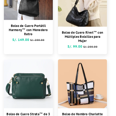
Bolso de Cuero Portátil
Harmony™ con Monedero
Bolso de Cuero Rivet™ con
Retro
Múltiples Bolsillos para
Precio
S/. 149.00
Precio
S/. 200.00
Mujer
habitual
de
Precio
S/. 99.00
Precio
S/. 200.00
oferta
habitual
de
oferta
Bolso de Cuero Strata™ de 3
Bolso de Hombro Charlotte