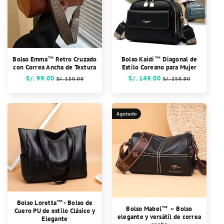
Bolso Emma™ Retro Cruzado
Bolso Kaidi™ Diagonal de
con Correa Ancha de Textura
Estilo Coreano para Mujer
Precio
S/. 99.00
Precio
Precio
S/. 149.00
Precio
S/. 150.00
S/. 250.00
habitual
de
habitual
de
oferta
oferta
Agotado
Bolso Loretta™- Bolso de
Bolso Mabel™ – Bolso
Cuero PU de estilo Clásico y
elegante y versátil de correa
Elegante