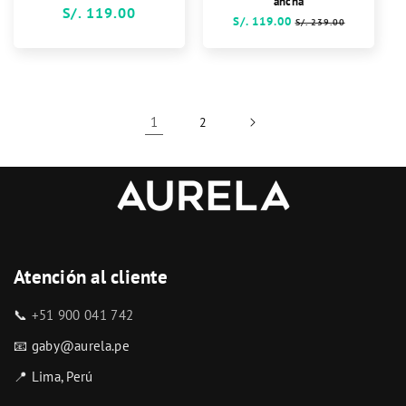
ancha
Precio
S/. 119.00
Precio
S/. 119.00
Precio
S/. 239.00
habitual
habitual
de
oferta
1
2
Atención al cliente
📞
+51 900 041 742
📧 gaby@aurela.pe
📍 Lima, Perú