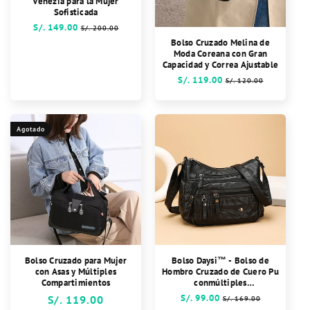
Venezia para la Mujer
Sofisticada
Precio
S/. 149.00
Precio
S/. 200.00
habitual
de
Bolso Cruzado Melina de
oferta
Moda Coreana con Gran
Capacidad y Correa Ajustable
Precio
S/. 119.00
Precio
S/. 120.00
habitual
de
oferta
Agotado
Bolso Cruzado para Mujer
Bolso Daysi™ - Bolso de
con Asas y Múltiples
Hombro Cruzado de Cuero Pu
Compartimientos
conmúltiples
compartimientos
Precio
S/. 99.00
Precio
Precio
S/. 119.00
S/. 169.00