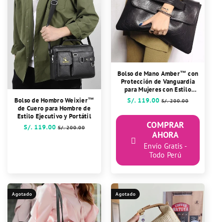
Bolso de Mano Amber™ con
Protección de Vanguardia
para Mujeres con Estilo
Perfecto para Cualquier
Precio
S/. 119.00
Precio
Bolso de Hombro Weixier™
S/. 200.00
Ocasión
de Cuero para Hombre de
habitual
de
Estilo Ejecutivo y Portátil
oferta
COMPRAR
Precio
S/. 119.00
Precio
S/. 200.00
AHORA
habitual
de
oferta
Envío Gratis -
Todo Perú
Agotado
Agotado