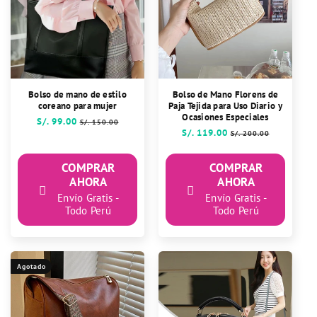
Bolso de mano de estilo
Bolso de Mano Florens de
coreano para mujer
Paja Tejida para Uso Diario y
Ocasiones Especiales
Precio
S/. 99.00
Precio
S/. 150.00
Precio
S/. 119.00
Precio
habitual
de
S/. 200.00
habitual
de
oferta
oferta
COMPRAR
COMPRAR
AHORA
AHORA
Envío Gratis -
Envío Gratis -
Todo Perú
Todo Perú
Agotado