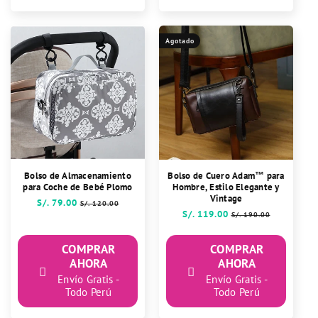
habitual
de
habitual
oferta
Agotado
Bolso de Almacenamiento
Bolso de Cuero Adam™ para
para Coche de Bebé Plomo
Hombre, Estilo Elegante y
Vintage
Precio
S/. 79.00
Precio
S/. 120.00
Precio
S/. 119.00
Precio
habitual
de
S/. 190.00
habitual
de
oferta
oferta
COMPRAR
COMPRAR
AHORA
AHORA
Envío Gratis -
Envío Gratis -
Todo Perú
Todo Perú