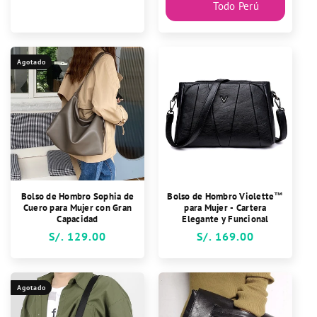
Todo Perú
Agotado
Bolso de Hombro Sophia de
Bolso de Hombro Violette™
Cuero para Mujer con Gran
para Mujer - Cartera
Capacidad
Elegante y Funcional
Precio
S/. 129.00
Precio
S/. 169.00
habitual
habitual
Agotado