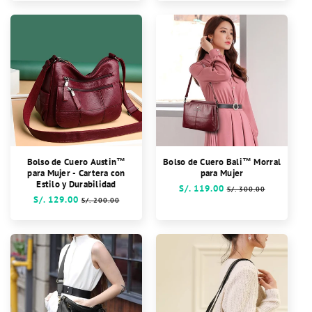
Bolso de Cuero Austin™
Bolso de Cuero Bali™ Morral
para Mujer - Cartera con
para Mujer
Estilo y Durabilidad
Precio
S/. 119.00
Precio
S/. 300.00
Precio
S/. 129.00
Precio
habitual
de
S/. 200.00
habitual
de
oferta
oferta