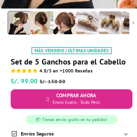
MÁS VENDIDO | ÚLTIMAS UNIDADES
Set de 5 Ganchos para el Cabello
4.8/5 en +1000 Reseñas
Precio
S/. 99.00
Precio
S/. 150.00
habitual
de
COMPRAR AHORA
oferta
Envío Gratis - Todo Perú
📦 Tienes envío gratis en tu pedido!
check_box
Envíos Seguros