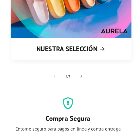
NUESTRA SELECCIÓN
de
1
/
3
encrypted
Compra Segura
Entorno seguro para pagos en línea y contra entrega