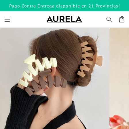
Ir
Pago Contra Entrega disponible en 21 Provincias!
directamente
al contenido
Carrito
Ir
directamente
a la
información
del producto