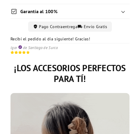
check_box
Garantía al 100%
verified_user
local_shipping
Pago Contraentrega
Envío Gratis
Recibí el pedido al día siguiente! Gracias!
Excelente servicio de entrega!
Recibí todo conforme y correctamente!
Mayra
Vanessa
de Lince
de Magdalena
Igor
de Santiago de Surco
¡LOS ACCESORIOS PERFECTOS
PARA TÍ!