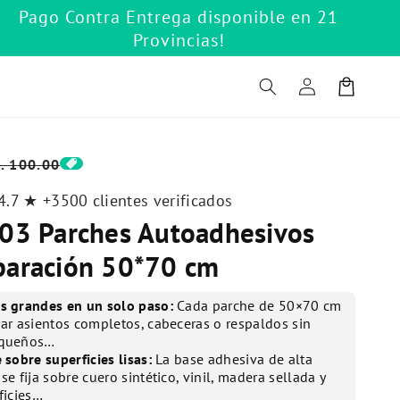
Pago Contra Entrega disponible en 21
Provincias!
Iniciar
Carrito
sesión
recio
/. 100.00
e
4.7 ★ +3500 clientes verificados
ferta
 03 Parches Autoadhesivos
paración 50*70 cm
s grandes en un solo paso:
Cada parche de 50×70 cm
ar asientos completos, cabeceras o respaldos sin
equeños…
 sobre superficies lisas:
La base adhesiva de alta
se fija sobre cuero sintético, vinil, madera sellada y
ficies…