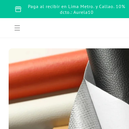
Ir
directamente
Paga al recibir en Lima Metro. y Callao. 10%
storefront
al contenido
dcto.: Aurela10
Ir
directamente
a la
información
del producto