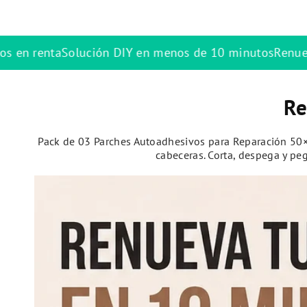
enos de 10 minutos
Renueva sofás sin tapicero
Ideal par
Re
Pack de 03 Parches Autoadhesivos para Reparación 50×7
cabeceras. Corta, despega y pe