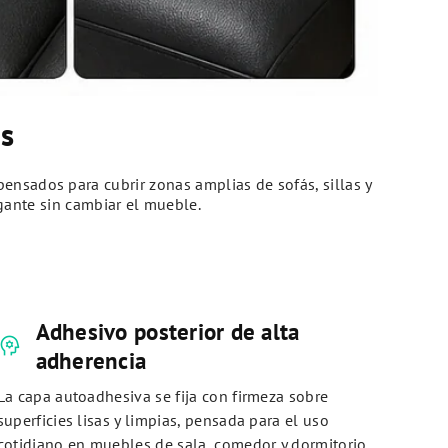
s
nsados para cubrir zonas amplias de sofás, sillas y
egante sin cambiar el mueble.
Adhesivo posterior de alta
sychology
adherencia
La capa autoadhesiva se fija con firmeza sobre
superficies lisas y limpias, pensada para el uso
cotidiano en muebles de sala, comedor y dormitorio.