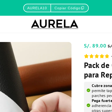
content_copy
AURELA10
Copiar Código
Precio
S/. 89.00
P
S
habitual
d
o
Pack de
para Re
Cubre zona
check_circle
permite tap
parches p
Pega fuerte
check_circle
adherencia 
otras super