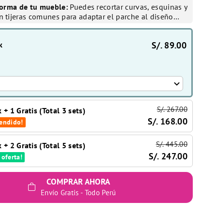
 forma de tu mueble:
Puedes recortar curvas, esquinas y
n tijeras comunes para adaptar el parche al diseño…
S/. 89.00
k
S/. 267.00
 + 1 Gratis (Total 3 sets)
S/. 168.00
endido!
S/. 445.00
 + 2 Gratis (Total 5 sets)
S/. 247.00
 oferta!
COMPRAR AHORA
Envío Gratis - Todo Perú