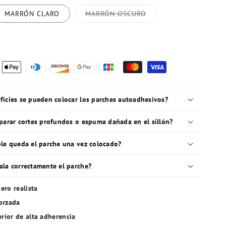
Variante
MARRÓN CLARO
MARRÓN OSCURO
agotada
o
no
disponible
ficies se pueden colocar los parches autoadhesivos?
eparar cortes profundos o espuma dañada en el sillón?
ble queda el parche una vez colocado?
ala correctamente el parche?
ero realista
forzada
rior de alta adherencia