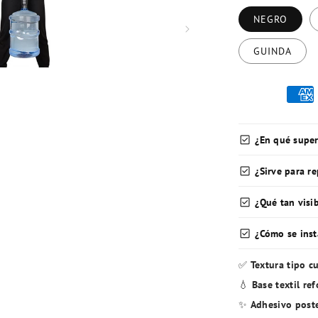
NEGRO
GUINDA
check_box
¿En qué super
check_box
¿Sirve para r
check_box
¿Qué tan visi
check_box
¿Cómo se inst
✅
Textura tipo cu
💧
Base textil re
✨
Adhesivo poste