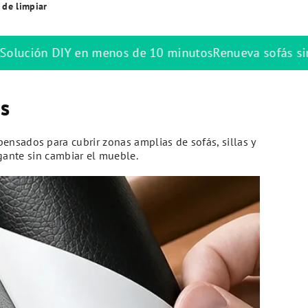
l de limpiar
 minutos
Renueva sofás sin tapicero
Ideal para departam
s
nsados para cubrir zonas amplias de sofás, sillas y
egante sin cambiar el mueble.