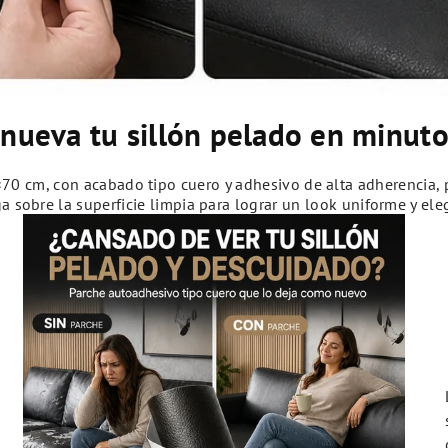
nueva tu sillón pelado en minuto
0 cm, con acabado tipo cuero y adhesivo de alta adherencia, pe
ga sobre la superficie limpia para lograr un look uniforme y el
p