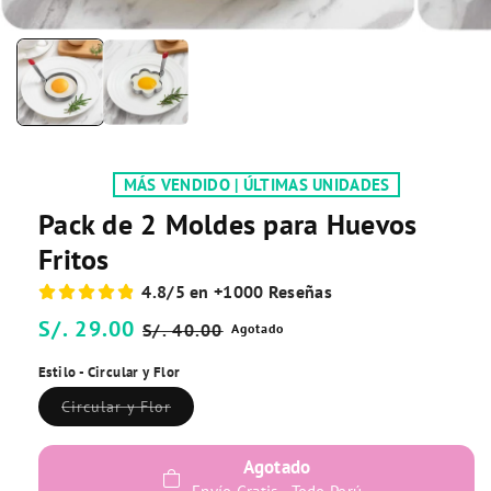
MÁS VENDIDO | ÚLTIMAS UNIDADES
Pack de 2 Moldes para Huevos
Fritos
4.8/5 en +1000 Reseñas
Precio
S/. 29.00
Precio
S/. 40.00
Agotado
habitual
de
Estilo - Circular y Flor
oferta
Variante
Circular y Flor
agotada
o
no
Agotado
disponible