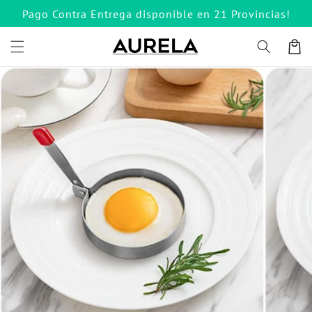
Ir
Pago Contra Entrega disponible en 21 Provincias!
directamente
al contenido
Carrito
Ir
directamente
a la
información
del producto