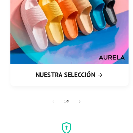
NUESTRA SELECCIÓN
de
1
/
3
encrypted