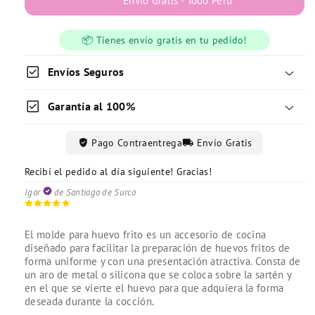
Envío Gratis - Todo Perú
📦 Tienes envío gratis en tu pedido!
check_box
Envíos Seguros
check_box
Garantía al 100%
verified_user
local_shipping
Pago Contraentrega
Envío Gratis
Recibí el pedido al día siguiente! Gracias!
Excelente servicio de entrega!
Recibí todo conforme y correctamente!
Mayra
Vanessa
de Lince
de Magdalena
Igor
de Santiago de Surco
El molde para huevo frito es un accesorio de cocina
diseñado para facilitar la preparación de huevos fritos de
forma uniforme y con una presentación atractiva. Consta de
un aro de metal o silicona que se coloca sobre la sartén y
en el que se vierte el huevo para que adquiera la forma
deseada durante la cocción.