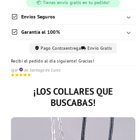
📦 Tienes envío gratis en tu pedido!
check_box
Envíos Seguros
check_box
Garantía al 100%
verified_user
local_shipping
Pago Contraentrega
Envío Gratis
Recibí el pedido al día siguiente! Gracias!
Excelente servicio de entrega!
Recibí todo conforme y correctamente!
Mayra
Vanessa
de Lince
de Magdalena
Igor
de Santiago de Surco
¡LOS COLLARES QUE
BUSCABAS!