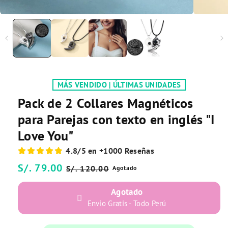
MÁS VENDIDO | ÚLTIMAS UNIDADES
Pack de 2 Collares Magnéticos
para Parejas con texto en inglés "I
Love You"
4.8/5 en +1000 Reseñas
Precio
S/. 79.00
Precio
S/. 120.00
Agotado
habitual
de
Agotado
oferta
Envío Gratis - Todo Perú