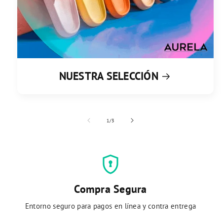
NUESTRA SELECCIÓN
de
1
/
3
encrypted
Compra Segura
Entorno seguro para pagos en línea y contra entrega