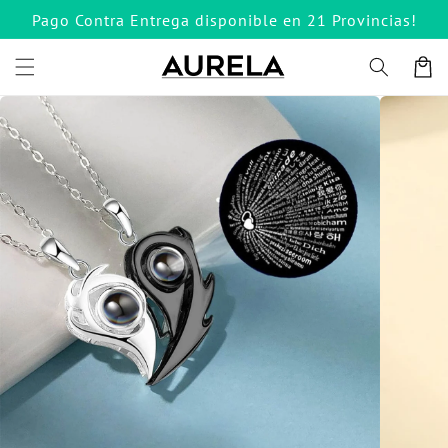
Ir
Pago Contra Entrega disponible en 21 Provincias!
directamente
al contenido
Carrito
Ir
directamente
a la
información
del producto