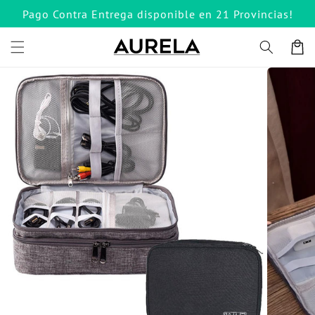
Ir
Pago Contra Entrega disponible en 21 Provincias!
directamente
al contenido
Carrito
Ir
directamente
a la
información
del producto