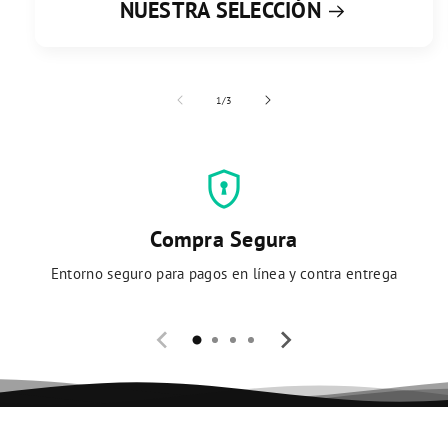
NUESTRA SELECCIÓN
de
1
/
3
encrypted
Compra Segura
Entorno seguro para pagos en línea y contra entrega