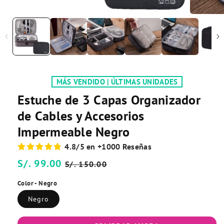
MÁS VENDIDO | ÚLTIMAS UNIDADES
Estuche de 3 Capas Organizador
de Cables y Accesorios
Impermeable Negro
4.8/5 en +1000 Reseñas
Precio
S/. 99.00
Precio
S/. 150.00
habitual
de
Color - Negro
oferta
Negro