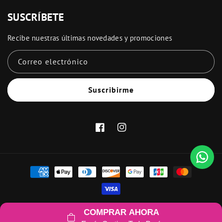
SUSCRÍBETE
Recibe nuestras últimas novedades y promociones
Correo electrónico
Suscribirme
Facebook
Instagram
Formas
de
pago
© 2026,
Aurela
Política de reembolso
Política de privacidad
COMPRAR AHORA