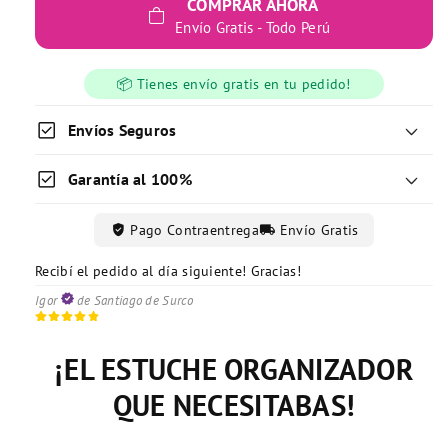
COMPRAR AHORA
Envío Gratis - Todo Perú
📦 Tienes envío gratis en tu pedido!
check_box
Envíos Seguros
check_box
Garantía al 100%
verified_user
local_shipping
Pago Contraentrega
Envío Gratis
Recibí el pedido al día siguiente! Gracias!
Excelente servicio de entrega!
Recibí todo conforme y correctamente!
Mayra
Vanessa
de Lince
de Magdalena
Igor
de Santiago de Surco
¡EL ESTUCHE ORGANIZADOR
QUE NECESITABAS!