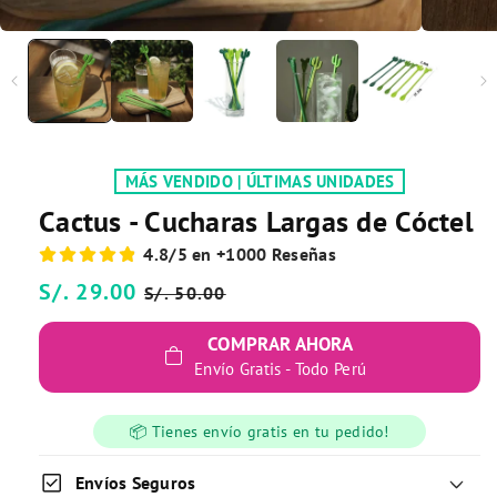
MÁS VENDIDO | ÚLTIMAS UNIDADES
Cactus - Cucharas Largas de Cóctel
4.8/5 en +1000 Reseñas
Precio
S/. 29.00
Precio
S/. 50.00
habitual
de
COMPRAR AHORA
oferta
Envío Gratis - Todo Perú
📦 Tienes envío gratis en tu pedido!
check_box
Envíos Seguros