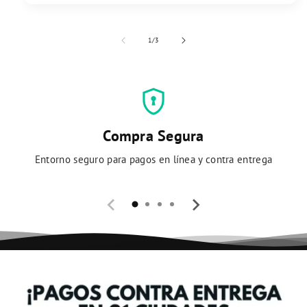
de
1
/
3
encrypted
Compra Segura
Entorno seguro para pagos en línea y contra entrega