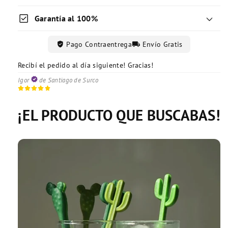
check_box
Garantía al 100%
verified_user
local_shipping
Pago Contraentrega
Envío Gratis
Recibí el pedido al día siguiente! Gracias!
Excelente servicio de entrega!
Recibí todo conforme y correctamente!
Mayra
Vanessa
de Lince
de Magdalena
Igor
de Santiago de Surco
¡EL PRODUCTO QUE BUSCABAS!