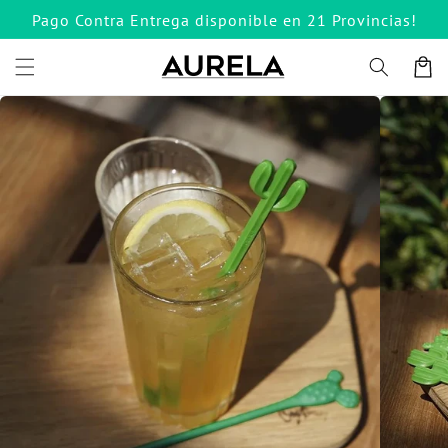
Ir
Pago Contra Entrega disponible en 21 Provincias!
directamente
al contenido
Carrito
Ir
directamente
a la
información
del producto