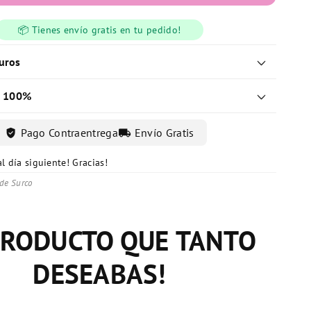
📦 Tienes envío gratis en tu pedido!
uros
l 100%
verified_user
local_shipping
Pago Contraentrega
Envío Gratis
l día siguiente! Gracias!
 de entrega!
rme y correctamente!
lena
de Surco
PRODUCTO QUE TANTO
DESEABAS!