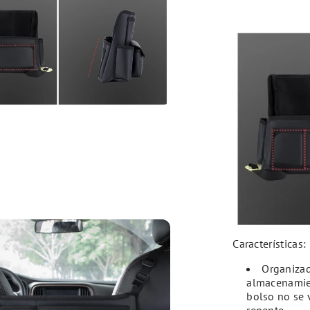
Características:
Organizad
almacenamien
bolso no se 
repente.