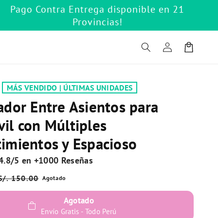
Pago Contra Entrega disponible en 21
Provincias!
Iniciar
Carrito
sesión
MÁS VENDIDO | ÚLTIMAS UNIDADES
ador Entre Asientos para
il con Múltiples
imientos y Espacioso
4.8/5 en +1000 Reseñas
Precio
S/. 150.00
Agotado
de
Agotado
oferta
Envío Gratis - Todo Perú