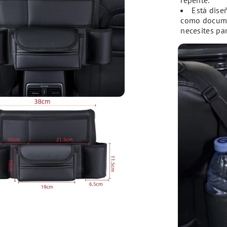
Está dise
como documen
necesites pa